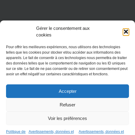
Gérer le consentement aux
cookies
Pour offrir les meilleures expériences, nous utilisons des technologies
telles que les cookies pour stocker et/ou accéder aux informations des
appareils. Le fait de consentir à ces technologies nous permettra de traiter
des données telles que le comportement de navigation ou les ID uniques
sur ce site. Le fait de ne pas consentir ou de retirer son consentement peut
CONTACT
avoir un effet négatif sur certaines caractéristiques et fonctions.
06 82 48 82 69
Accepter
Refuser
Voir les préférences
Copyright 2016 - 2023 SoiZen tous droits réservés
Politique de
Avertissements, données et
Avertissements, données et