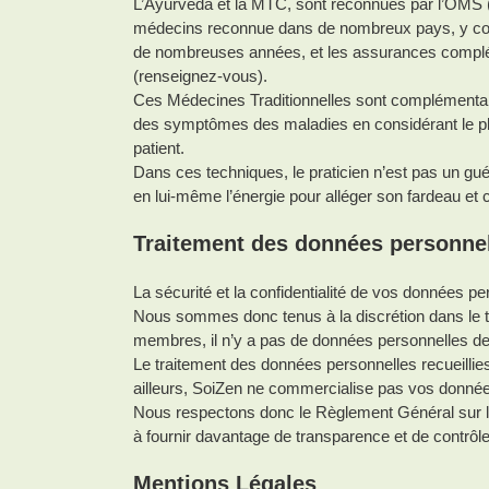
L’Ayurveda et la MTC, sont reconnues par l’OMS (O
médecins reconnue dans de nombreux pays, y com
de nombreuses années, et les assurances complém
(renseignez-vous).
Ces Médecines Traditionnelles sont complémentaire
des symptômes des maladies en considérant le physi
patient.
Dans ces techniques, le praticien n’est pas un guér
en lui-même l’énergie pour alléger son fardeau et c
Traitement des données personne
La sécurité et la confidentialité de vos données 
Nous sommes donc tenus à la discrétion dans le 
membres, il n’y a pas de données personnelles de 
Le traitement des données personnelles recueillies 
ailleurs, SoiZen ne commercialise pas vos données
Nous respectons donc le Règlement Général sur la
à fournir davantage de transparence et de contrôle
Mentions Légales