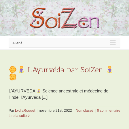
Passer
au
contenu
Aller à...
L’Ayurvéda par SoiZen
L'AYURVEDA
Science ancestrale et médecine de
l'Inde, l’Ayurvéda [...]
Par
LydiaRoquet
|
novembre 21st, 2022
|
Non classé
|
0 commentaire
Lire la suite